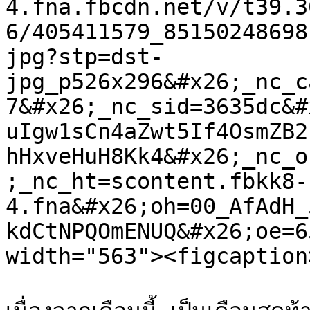
4.fna.fbcdn.net/v/t39.3
6/405411579_85150248698
jpg?stp=dst-
jpg_p526x296&#x26;_nc_c
7&#x26;_nc_sid=3635dc&#
uIgw1sCn4aZwt5If4OsmZB2
hHxveHuH8Kk4&#x26;_nc_o
;_nc_ht=scontent.fbkk8-
4.fna&#x26;oh=00_AfAdH_
kdCtNPQOmENUQ&#x26;oe=6
width="563"><figcaption