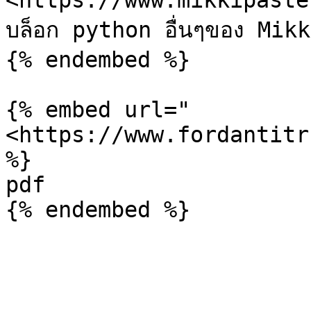
<https://www.mikkipaste
บล็อก python อื่นๆของ Mikk
{% endembed %}

{% embed url="
<https://www.fordantitr
%}

pdf
